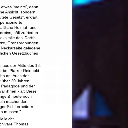
 etwas 'meinte', dann
ine Ansicht, sondern
ete Gesetz", erklärt
pensionierte
haftliche Heimat- und
reins, hält zufrieden
aksimile des 'Dorffs
etze, Grenzordnungen
 Neckarseite gelegene
erlichen Gesetzbuches
h aus der Mitte des 18.
t bei Pfarrer Reinhold
ihn an. Auch der
r über 20 Jahren
te Pädagoge und der
war ihnen klar: Diese
ungen) heute noch
nzeln machenden
er Sicht erheitern:
den müssen."
elleicht
rchivare Thomas