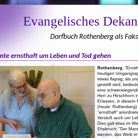
Evangelisches Deka
Dorfbuch Rothenberg als Faks
nnte ernsthaft um Leben und Tod gehen
Rothenberg.
"Ernsth
heutigen Umgangss
etwas flapsig, als u
gestellt wird, bedeu
eine schwerwiegend
Herr zu Hirschhorn 
Erlassen, in diesem F
(heute: Rothenberg) 
"ernsthaft" anordnet
Verstoß auch um Le
Dies galt etwa im Wi
Ehebruch: "Der Mann
werden, das Weib ert