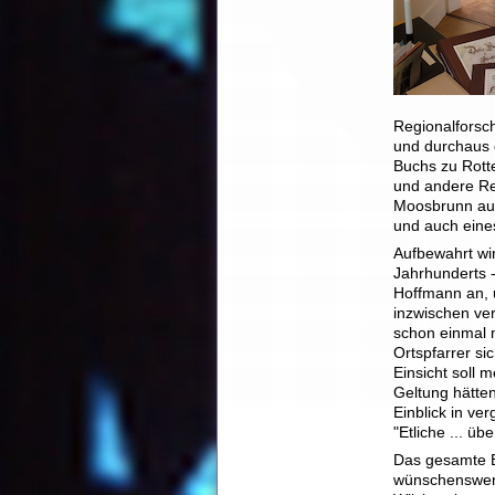
Regionalforsc
und durchaus e
Buchs zu Rott
und andere Re
Moosbrunn auf
und auch eine
Aufbewahrt wir
Jahrhunderts -
Hoffmann an, 
inzwischen ve
schon einmal 
Ortspfarrer si
Einsicht soll
Geltung hätte
Einblick in ve
"Etliche ... ü
Das gesamte Bu
wünschenswert