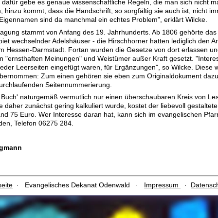
 dafür gebe es genaue wissenschaftliche Regeln, die man sich nicht m
 hinzu kommt, dass die Handschrift, so sorgfältig sie auch ist, nicht imm
m Eigennamen sind da manchmal ein echtes Problem", erklärt Wilcke.
ntragung stammt von Anfang des 19. Jahrhunderts. Ab 1806 gehörte das 
biet wechselnder Adelshäuser - die Hirschhorner hatten lediglich den 
 Hessen-Darmstadt. Fortan wurden die Gesetze von dort erlassen un
 "ernsthaften Meinungen" und Weistümer außer Kraft gesetzt. "Interes
eder Leerseiten eingefügt waren, für Ergänzungen", so Wilcke. Diese 
übernommen: Zum einen gehören sie eben zum Originaldokument dazu
durchlaufenden Seitennummerierung.
s Buch' naturgemäß vermutlich nur einen überschaubaren Kreis von Le
e daher zunächst gering kalkuliert wurde, kostet der liebevoll gestalte
d 75 Euro. Wer Interesse daran hat, kann sich im evangelischen Pfarr
en, Telefon 06275 284.
rgmann
seite
· Evangelisches Dekanat Odenwald ·
Impressum
·
Datensc