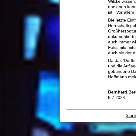
Wilcke wissen,
aneignen kann;
ist. "Vor alle
Die letzte Ei
Herrschaftsge
Großherzogtum
dokumentierten
auch immer wi
Faksimile mit
auch sie der 
Da das 'Dorff
und die Auflag
gebundene Ban
Hoffmann meld
Bernhard Be
5.7.2024
Start