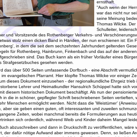
ernsthaft.
"Auch wenn der Herr
war das nicht nur se
seine Meinung bedeut
Thomas Wilcke. Der 
Schulleiter, leidensc
her und Vorsitzende des Rothenberger Verkehrs- und Verschönerungsve
twas stolz einen dicken Band in Händen, der nun erschienen ist: Ein F
enberg', in dem die seit dem sechzehnten Jahrhundert geltenden Ges
geln für Rothenberg, Hainbrunn, Finkenbach und das auf der anderen
geschrieben sind. Das Buch kann als ein früher Vorläufer eines Bürg
s Strafgesetzbuches gesehen werden.
d das über 500 Seiten umfassende Dorfbuch - eine Abschrift vermutlic
 im evangelischen Pfarramt. Hier klopfte Thomas Wilcke vor einiger Zei
um dieses Dokument einzusehen - der regionalkundliche Ehrgeiz trieb 
rstorbene Lehrer und Heimatkundler Hansulrich Schüppel hatte sich vo
mit diesem historischen Dokument beschäftigt. Als nun der pensionier
ch in die in schöner, gepflegter Schrift beschriebenen Seiten vertieften, 
 mehr Menschen ermöglicht werden. Nicht dass die 'Weistümer' (Anweis
n, aber sie geben einen guten, oft interessanten und zuweilen schmu
rgangene Zeiten, wobei manchmal bereits die Formulierungen aus heutig
bertrinken sich ordentlich, während Weib und Kinder daheim Mangel lei
ch abzuschreiben und dann in Druckschrift zu veröffentlichen, wäre vi
, der dafür nötige Aufwand aber immens gewesen. Denn, so ließen A