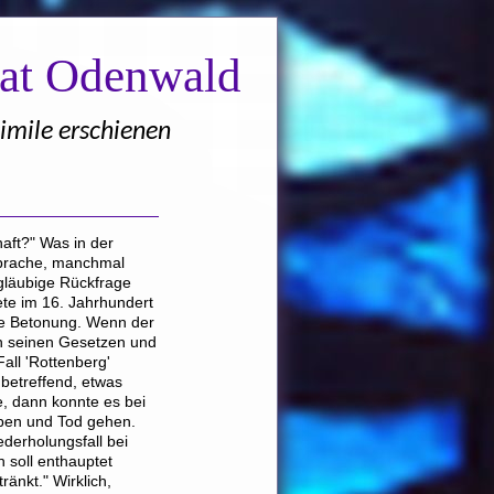
nat Odenwald
imile erschienen
aft?" Was in der
prache, manchmal
ngläubige Rückfrage
tete im 16. Jahrhundert
e Betonung. Wenn der
in seinen Gesetzen und
all 'Rottenberg'
betreffend, etwas
e, dann konnte es bei
ben und Tod gehen.
ederholungsfall bei
 soll enthauptet
ränkt." Wirklich,