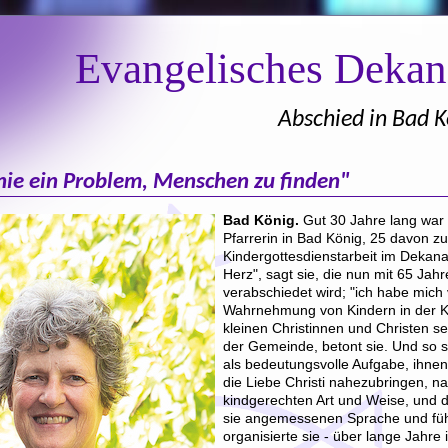
Evangelisches Deka
Abschied in Bad K
nie ein Problem, Menschen zu finden"
Bad König.
Gut 30 Jahre lang war
Pfarrerin in Bad König, 25 davon zu
Kindergottesdienstarbeit im Dekana
Herz", sagt sie, die nun mit 65 Ja
verabschiedet wird; "ich habe mich 
Wahrnehmung von Kindern in der Ki
kleinen Christinnen und Christen sei
der Gemeinde, betont sie. Und so si
als bedeutungsvolle Aufgabe, ihne
die Liebe Christi nahezubringen, nat
kindgerechten Art und Weise, und da
sie angemessenen Sprache und fühl
organisierte sie - über lange Jahr