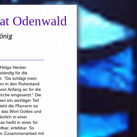
nat Odenwald
önig
 Helga Hecker
ständig für die
t. "Da schlägt mein
hren in den Ruhestand
von Anfang an für die
rche eingesetzt." Die
en ein wichtiger Teil
eht die Pfarrerin es
n das Wort Gottes und
ürlich in einer
s heißt in einer für
bar, erlebbar. So
e in Zusammenarbeit mit