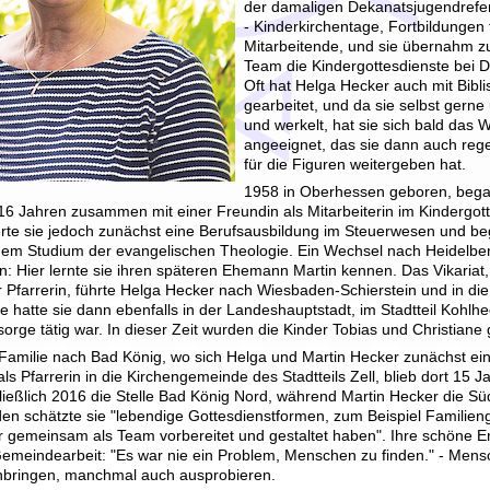
der damaligen Dekanatsjugendrefer
- Kinderkirchentage, Fortbildungen 
Mitarbeitende, und sie übernahm 
Team die Kindergottesdienste bei 
Oft hat Helga Hecker auch mit Bibli
gearbeitet, und da sie selbst gerne
und werkelt, hat sie sich bald das
angeeignet, das sie dann auch reg
für die Figuren weitergeben hat.
1958 in Oberhessen geboren, began
 16 Jahren zusammen mit einer Freundin als Mitarbeiterin im Kindergo
ierte sie jedoch zunächst eine Berufsausbildung im Steuerwesen und b
 dem Studium der evangelischen Theologie. Ein Wechsel nach Heidelber
n: Hier lernte sie ihren späteren Ehemann Martin kennen. Das Vikariat,
r Pfarrerin, führte Helga Hecker nach Wiesbaden-Schierstein und in di
lle hatte sie dann ebenfalls in der Landeshauptstadt, im Stadtteil Kohlhe
orge tätig war. In dieser Zeit wurden die Kinder Tobias und Christiane
amilie nach Bad König, wo sich Helga und Martin Hecker zunächst eine
als Pfarrerin in die Kirchengemeinde des Stadtteils Zell, blieb dort 15 
eßlich 2016 die Stelle Bad König Nord, während Martin Hecker die Süd-
en schätzte sie "lebendige Gottesdienstformen, zum Beispiel Familien
ir gemeinsam als Team vorbereitet und gestaltet haben". Ihre schöne 
emeindearbeit: "Es war nie ein Problem, Menschen zu finden." - Mensc
einbringen, manchmal auch ausprobieren.