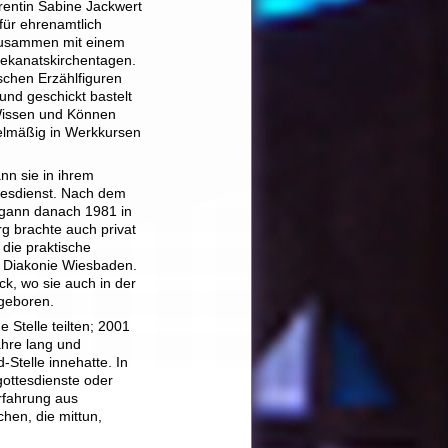
entin Sabine Jackwert
für ehrenamtlich
zusammen mit einem
Dekanatskirchentagen.
schen Erzählfiguren
 und geschickt bastelt
 Wissen und Können
elmäßig in Werkkursen
n sie in ihrem
ttesdienst. Nach dem
egann danach 1981 in
g brachte auch privat
 die praktische
e Diakonie Wiesbaden.
ck, wo sie auch in der
 geboren.
 Stelle teilten; 2001
Jahre lang und
Stelle innehatte. In
gottesdienste oder
Erfahrung aus
hen, die mittun,