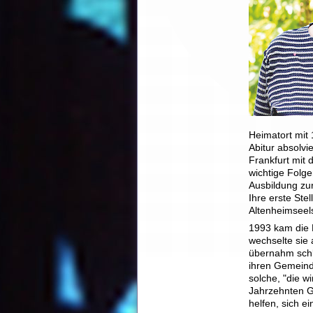
Heimatort mit
Abitur absolv
Frankfurt mit
wichtige Folge
Ausbildung zu
Ihre erste Ste
Altenheimseels
1993 kam die F
wechselte sie 
übernahm schli
ihren Gemeind
solche, "die w
Jahrzehnten G
helfen, sich 