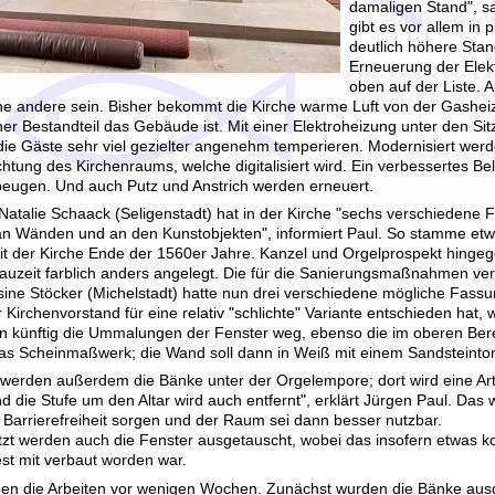
damaligen Stand", s
gibt es vor allem in 
deutlich höhere Stan
Erneuerung der Elekt
oben auf der Liste. 
ine andere sein. Bisher bekommt die Kirche warme Luft von der Gasheiz
her Bestandteil das Gebäude ist. Mit einer Elektroheizung unter den S
 die Gäste sehr viel gezielter angenehm temperieren. Modernisiert werd
htung des Kirchenraums, welche digitalisiert wird. Ein verbessertes Be
eugen. Und auch Putz und Anstrich werden erneuert.
Natalie Schaack (Seligenstadt) hat in der Kirche "sechs verschiedene
n Wänden und an den Kunstobjekten", informiert Paul. So stamme et
it der Kirche Ende der 1560er Jahre. Kanzel und Orgelprospekt hingeg
bauzeit farblich anders angelegt. Die für die Sanierungsmaßnahmen ver
sine Stöcker (Michelstadt) hatte nun drei verschiedene mögliche Fass
 Kirchenvorstand für eine relativ "schlichte" Variante entschieden hat, 
len künftig die Ummalungen der Fenster weg, ebenso die im oberen Ber
das Scheinmaßwerk; die Wand soll dann in Weiß mit einem Sandsteinto
werden außerdem die Bänke unter der Orgelempore; dort wird eine A
d die Stufe um den Altar wird auch entfernt", erklärt Jürgen Paul. Das
 Barrierefreiheit sorgen und der Raum sei dann besser nutzbar.
tzt werden auch die Fenster ausgetauscht, wobei das insofern etwas komp
st mit verbaut worden war.
n die Arbeiten vor wenigen Wochen. Zunächst wurden die Bänke aus