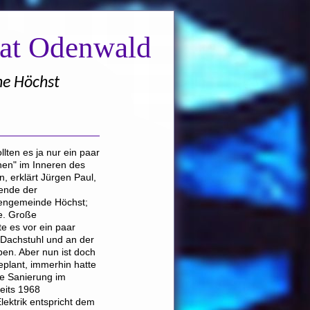
nat Odenwald
he Höchst
lten es ja nur ein paar
nen" im Inneren des
, erklärt Jürgen Paul,
zende der
hengemeinde Höchst;
e. Große
 es vor ein paar
Dachstuhl und an der
n. Aber nun ist doch
eplant, immerhin hatte
de Sanierung im
eits 1968
lektrik entspricht dem