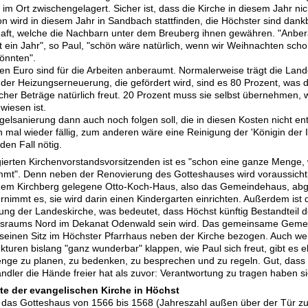
im Ort zwischengelagert. Sicher ist, dass die Kirche in diesem Jahr nic
on wird in diesem Jahr in Sandbach stattfinden, die Höchster sind dankb
aft, welche die Nachbarn unter dem Breuberg ihnen gewähren. "Anber
t ein Jahr", so Paul, "schön wäre natürlich, wenn wir Weihnachten scho
könnten".
nen Euro sind für die Arbeiten anberaumt. Normalerweise trägt die Lan
der Heizungserneuerung, die gefördert wird, sind es 80 Prozent, was
cher Beträge natürlich freut. 20 Prozent muss sie selbst übernehmen, 
iesen ist.
elsanierung dann auch noch folgen soll, die in diesen Kosten nicht ent
n mal wieder fällig, zum anderen wäre eine Reinigung der 'Königin der
den Fall nötig.
ierten Kirchenvorstandsvorsitzenden ist es "schon eine ganze Menge,
". Denn neben der Renovierung des Gotteshauses wird voraussichtli
 dem Kirchberg gelegene Otto-Koch-Haus, also das Gemeindehaus, ab
immt es, sie wird darin einen Kindergarten einrichten. Außerdem ist 
ung der Landeskirche, was bedeutet, dass Höchst künftig Bestandteil 
tsraums Nord im Dekanat Odenwald sein wird. Das gemeinsame Gemei
seinen Sitz im Höchster Pfarrhaus neben der Kirche bezogen. Auch w
kturen bislang "ganz wunderbar" klappen, wie Paul sich freut, gibt es 
nge zu planen, zu bedenken, zu besprechen und zu regeln. Gut, dass e
dler die Hände freier hat als zuvor: Verantwortung zu tragen haben si
te der evangelischen Kirche in Höchst
das Gotteshaus von 1566 bis 1568 (Jahreszahl außen über der Tür zu