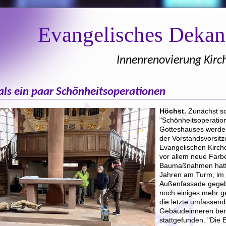
Evangelisches Deka
Innenrenovierung Kirc
ls ein paar Schönheitsoperationen
Höchst.
Zunächst sol
"Schönheitsoperatio
Gotteshauses werden
der Vorstandsvorsit
Evangelischen Kirc
vor allem neue Farb
Baumaßnahmen hatte
Jahren am Turm, im 
Außenfassade gegebe
noch einiges mehr g
die letzte umfassen
Gebäudeinneren ber
stattgefunden. "Die E