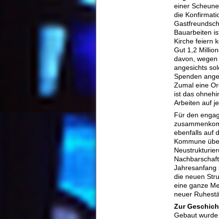
einer Scheune 
die Konfirmati
Gastfreundsch
Bauarbeiten is
Kirche feiern 
Gut 1,2 Millio
davon, wegen 
angesichts sol
Spenden angew
Zumal eine Org
ist das ohnehi
Arbeiten auf je
Für den engag
zusammenkommt
ebenfalls auf
Kommune übern
Neustrukturier
Nachbarschaf
Jahresanfang 
die neuen Stru
eine ganze Me
neuer Ruhestän
Zur Geschich
Gebaut wurde 