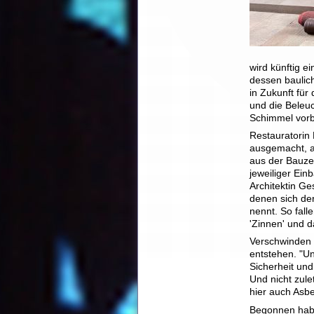
wird künftig e
dessen baulic
in Zukunft für
und die Beleuc
Schimmel vorb
Restauratorin 
ausgemacht, a
aus der Bauze
jeweiliger Ein
Architektin Ge
denen sich der
nennt. So fal
'Zinnen' und 
Verschwinden 
entstehen. "Un
Sicherheit und
Und nicht zule
hier auch Asbe
Begonnen habe