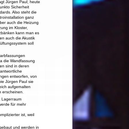
agt Jürgen Paul; heute
punkto Sicherheit
dards. Also steht die
roinstallation ganz
Aber auch die Heizung
ung im Kloster,
itzbänken kann man es
en auch die Akustik
lüftungssystem soll
 Farbfassungen
wa die Wandfassung
en sind in deren
antwortliche
ungen entworfen, von
wie Jürgen Paul sie
eich aufgemalten
n erscheinen.
rt Lagerraum
 werde für mehr
lizierter ist, weil
gebaut und werden in