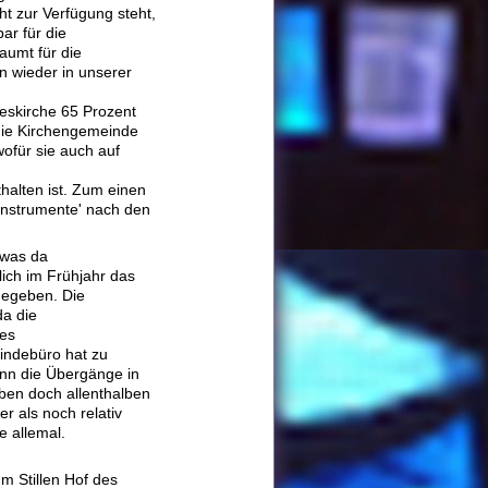
ht zur Verfügung steht,
ar für die
aumt für die
n wieder in unserer
deskirche 65 Prozent
 die Kirchengemeinde
wofür sie auch auf
halten ist. Zum einen
 Instrumente' nach den
 was da
ch im Frühjahr das
gegeben. Die
da die
des
ndebüro hat zu
enn die Übergänge in
eben doch allenthalben
r als noch relativ
e allemal.
m Stillen Hof des